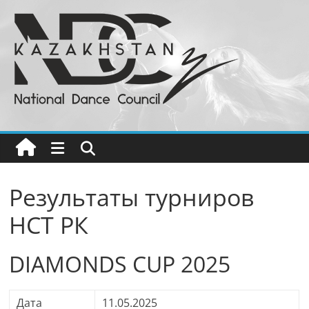
Перейти
к
содержимому
Национальный
Совет
Танца
РК
Результаты турниров
НСТ РК
Бальные
танцы
в
DIAMONDS CUP 2025
Казахстане
Дата
11.05.2025