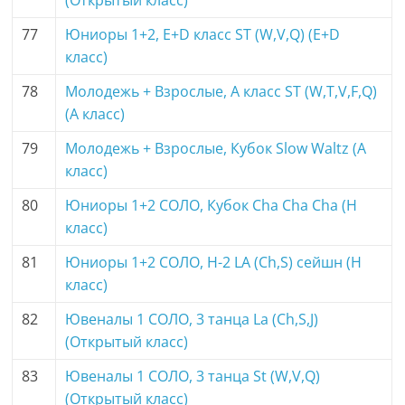
(Открытый класс)
77
Юниоры 1+2, E+D класс ST (W,V,Q) (E+D
класс)
78
Молодежь + Взрослые, A класс ST (W,T,V,F,Q)
(A класс)
79
Молодежь + Взрослые, Кубок Slow Waltz (A
класс)
80
Юниоры 1+2 СОЛО, Кубок Cha Cha Cha (H
класс)
81
Юниоры 1+2 СОЛО, H-2 LA (Ch,S) сейшн (H
класс)
82
Ювеналы 1 СОЛО, 3 танца La (Ch,S,J)
(Открытый класс)
83
Ювеналы 1 СОЛО, 3 танца St (W,V,Q)
(Открытый класс)