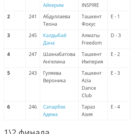
Айкерим
INSPIRE
2
241
Абдуллаева
Ташкент
E - 1
Теона
Фокус
3
245
Калдыбай
Алматы
D - 3
Дана
Freedom
4
247
Шахнабатова
Ташкент
E - 2
Ангелина
Империя
5
243
Гуляева
Ташкент
E - 3
Вероника
Azia
Dance
Club
6
246
Сапарбек
Тараз
E - 4
Адема
Азия
1\2 финала