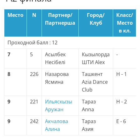
Место
N
Партнер/
Город/
Класс/
Партнерша
Клуб
Место
в кл.
Проходной балл : 12
7
5
Асылбек
Кызылорда
-
Несiбелi
ШТИ Alex
8
226
Назарова
Ташкент
H - 1
Ясмина
Azia Dance
Club
9
221
Ильяскызы
Тараз
H - 2
Аружан
Anna
9
242
Акчалова
Тараз
E - 6
Алина
Азия