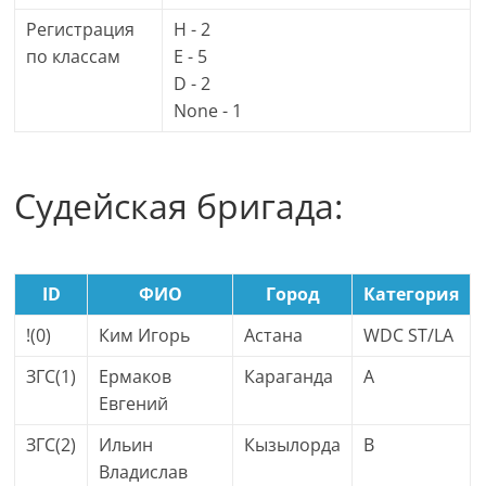
Регистрация
H - 2
по классам
E - 5
D - 2
None - 1
Судейская бригада:
ID
ФИО
Город
Категория
!(0)
Ким Игорь
Астана
WDC ST/LA
ЗГС(1)
Ермаков
Караганда
A
Евгений
ЗГС(2)
Ильин
Кызылорда
B
Владислав