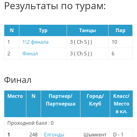
Результаты по турам:
N
Тур
Танцы
Пар
1
1\2 финала
3 ( Ch S J )
10
2
Финал
3 ( Ch S J )
6
Финал
Место
N
Партнер/
Город/
Класс/
Партнерша
Клуб
Место
в кл.
Проходной балл : 0
1
248
Елгонды
Шымкент
D - 1