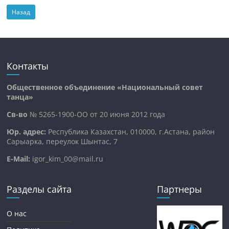
Назад
Контакты
Общественное объединение «Национальный совет
танца»
Св-во
№ 5265-1900-ОО от 20 июня 2012 года
Юр. адрес:
Республика Казахстан, 010000, г.Астана, район
Сарыарка, переулок Шынтас, 7
E-Mail:
igor_kim_00@mail.ru
Разделы сайта
Партнеры
О нас