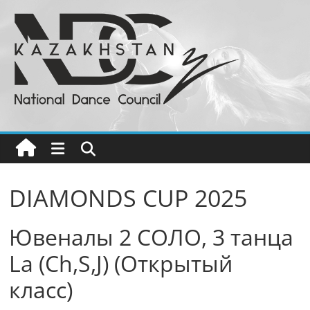
Перейти
к
содержимому
Национальный
Совет
Танца
РК
DIAMONDS CUP 2025
Бальные
Ювеналы 2 СОЛО, 3 танца
танцы
в
La (Ch,S,J) (Открытый
Казахстане
класс)