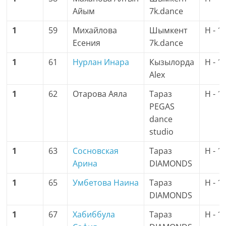
Айым
7k.dance
1
59
Михайлова
Шымкент
H - 1
Есения
7k.dance
1
61
Нурлан Инара
Кызылорда
H - 1
Alex
1
62
Отарова Аяла
Тараз
H - 1
PEGAS
dance
studio
1
63
Сосновская
Тараз
H - 1
Арина
DIAMONDS
1
65
Умбетова Наина
Тараз
H - 1
DIAMONDS
1
67
Хабиббула
Тараз
H - 1