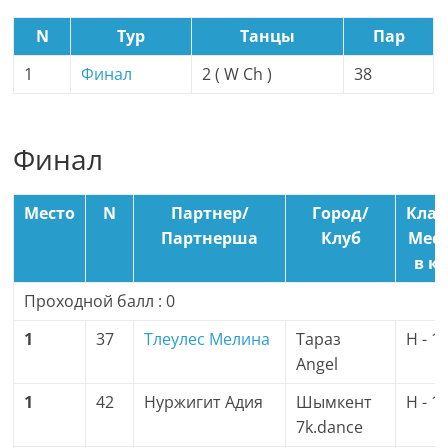
N
Тур
Танцы
Пар
1
Финал
2 ( W Ch )
38
Финал
Место
N
Партнер/
Город/
Клас
Партнерша
Клуб
Мес
в кл
Проходной балл : 0
1
37
Тлеулес Мелина
Тараз
H - 1
Angel
1
42
Нуржигит Адия
Шымкент
H - 1
7k.dance