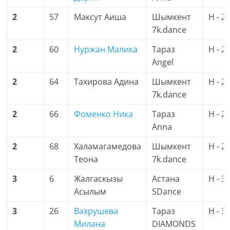
2
57
Максут Аиша
Шымкент
H - 2
7k.dance
2
60
Нуржан Малика
Тараз
H - 2
Angel
2
64
Тахирова Адина
Шымкент
H - 2
7k.dance
2
66
Фоменко Ника
Тараз
H - 2
Anna
2
68
Халамагамедова
Шымкент
H - 2
Теона
7k.dance
3
6
Жалгаскызы
Астана
H - 3
Асылым
SDance
3
26
Вахрушева
Тараз
H - 3
Милана
DIAMONDS