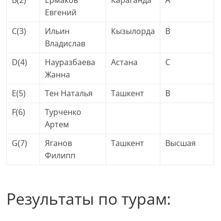
B(2)
Ермаков
Караганда
A
Евгений
C(3)
Ильин
Кызылорда
B
Владислав
D(4)
Науразбаева
Астана
C
Жанна
E(5)
Тен Наталья
Ташкент
B
F(6)
Турченко
Артем
G(7)
Яганов
Ташкент
Высшая
Филипп
Результаты по турам: