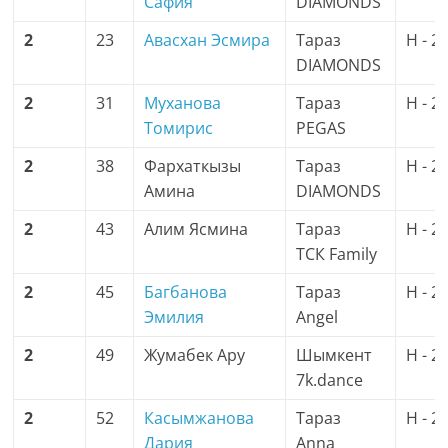
Сафия
DIAMONDS
2
23
Авасхан Эсмира
Тараз
H - 2
DIAMONDS
2
31
Муханова
Тараз
H - 2
Томирис
PEGAS
2
38
Фархаткызы
Тараз
H - 2
Амина
DIAMONDS
2
43
Алим Ясмина
Тараз
H - 2
ТСК Family
2
45
Багбанова
Тараз
H - 2
Эмилия
Angel
2
49
Жумабек Ару
Шымкент
H - 2
7k.dance
2
52
Касымжанова
Тараз
H - 2
Дария
Anna