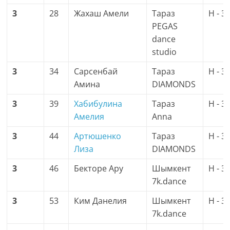
3
28
Жахаш Амели
Тараз
H - 3
PEGAS
dance
studio
3
34
Сарсенбай
Тараз
H - 3
Амина
DIAMONDS
3
39
Хабибулина
Тараз
H - 3
Амелия
Anna
3
44
Артюшенко
Тараз
H - 3
Лиза
DIAMONDS
3
46
Бекторе Ару
Шымкент
H - 3
7k.dance
3
53
Ким Данелия
Шымкент
H - 3
7k.dance