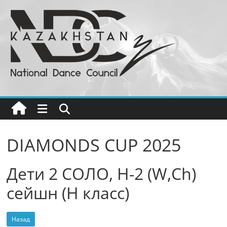
Перейти
к
содержимому
Национальный
Совет
Танца
РК
DIAMONDS CUP 2025
Бальные
Дети 2 СОЛО, H-2 (W,Ch)
танцы
в
сейшн (H класс)
Казахстане
Назад