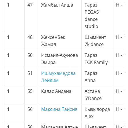
1
47
Жамбыл Аиша
Тараз
H - 1
PEGAS
dance
studio
1
48
Жексенбек
Шымкент
H - 1
Жамал
7k.dance
1
50
Исмаил-Ахунова
Тараз
H - 1
Эмира
ТСК Family
1
51
Ишмухамедова
Тараз
H - 1
Лейлим
Anna
1
55
Калас Айдана
Астана
H - 1
S’Dance
1
56
Максина Таисия
Кызылорда
H - 1
Alex
1
58
Маханова Алтын
Шымкент
H - 1