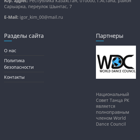
Юр. адрес:
Республика Казахстан, 010000, г.Астана, район
Сарыарка, переулок Шынтас, 7
E-Mail:
igor_kim_00@mail.ru
Разделы сайта
Партнеры
О нас
Политика
безопасности
Контакты
Национальный
Совет Танца РК
является
полноправным
членом World
Dance Council