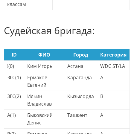
классам
Судейская бригада:
ID
ФИО
Город
Категория
!(0)
Ким Игорь
Астана
WDC ST/LA
ЗГС(1)
Ермаков
Караганда
A
Евгений
ЗГС(2)
Ильин
Кызылорда
B
Владислав
A(1)
Быковский
Ташкент
A
Денис