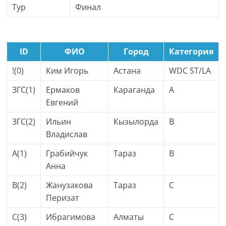
Тур
Финал
ID
ФИО
Город
Категория
!(0)
Ким Игорь
Астана
WDC ST/LA
ЗГС(1)
Ермаков
Караганда
A
Евгений
ЗГС(2)
Ильин
Кызылорда
B
Владислав
A(1)
Грабийчук
Тараз
B
Анна
B(2)
Жанузакова
Тараз
C
Перизат
C(3)
Ибрагимова
Алматы
C