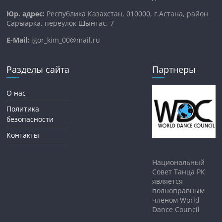
Юр. адрес:
Республика Казахстан, 010000, г.Астана, район
Сарыарка, переулок Шынтас, 7
E-Mail:
igor_kim_00@mail.ru
Разделы сайта
Партнеры
О нас
Политика
безопасности
Контакты
Национальный
Совет Танца РК
является
полноправным
членом World
Dance Council