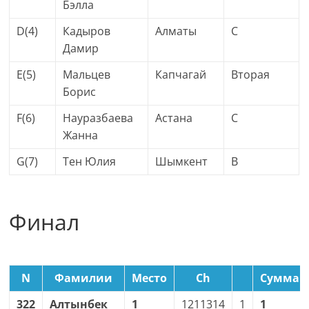
Бэлла
D(4)
Кадыров
Алматы
C
Дамир
E(5)
Мальцев
Капчагай
Вторая
Борис
F(6)
Науразбаева
Астана
C
Жанна
G(7)
Тен Юлия
Шымкент
B
Финал
N
Фамилии
Место
Ch
Сумма
322
Алтынбек
1
1211314
1
1