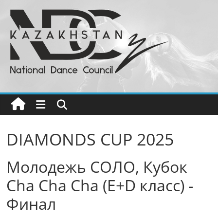
Перейти
к
содержимому
Национальный
Совет
Танца
РК
DIAMONDS CUP 2025
Бальные
Молодежь СОЛО, Кубок
танцы
в
Cha Cha Cha (E+D класс) -
Казахстане
Финал