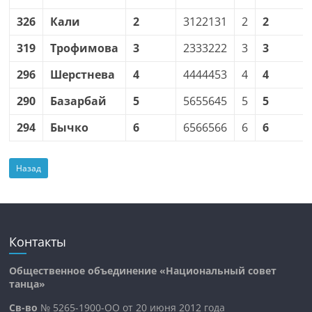
326
Кали
2
3122131
2
2
319
Трофимова
3
2333222
3
3
296
Шерстнева
4
4444453
4
4
290
Базарбай
5
5655645
5
5
294
Бычко
6
6566566
6
6
Назад
Контакты
Общественное объединение «Национальный совет
танца»
Св-во
№ 5265-1900-ОО от 20 июня 2012 года