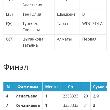
Анастасия
E(5)
Тен Юлия
Шымкент
B
F(6)
Туребек
Тараз
WDC ST/LA
Светлана
G(7)
Цыганкова
Алматы
Первая
Татьяна
Финал
N
Фамилии
Место
Ch
Сумма
4
Игнатьева
1
2333333
20
2,9
7
Кензикеева
1
3333333
21
3