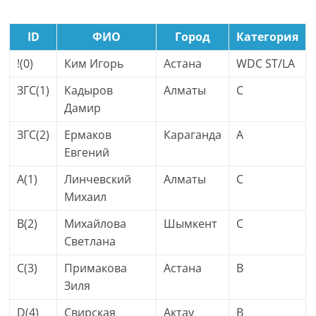
ID
ФИО
Город
Категория
!(0)
Ким Игорь
Астана
WDC ST/LA
ЗГС(1)
Кадыров
Алматы
C
Дамир
ЗГС(2)
Ермаков
Караганда
A
Евгений
A(1)
Линчевский
Алматы
C
Михаил
B(2)
Михайлова
Шымкент
C
Светлана
C(3)
Примакова
Астана
B
Зиля
D(4)
Свирская
Актау
B