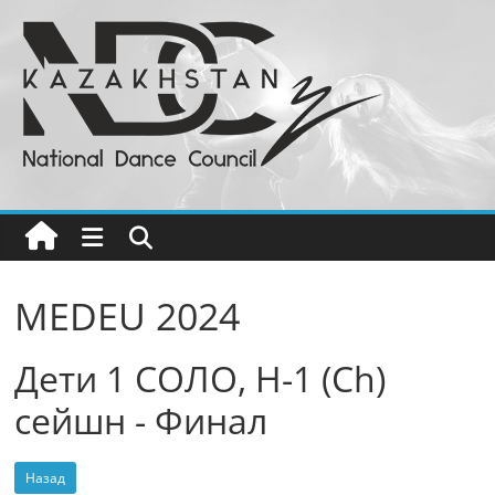
Перейти
к
содержимому
Национальный
Совет
Танца
РК
MEDEU 2024
Бальные
Дети 1 СОЛО, H-1 (Ch)
танцы
в
сейшн - Финал
Казахстане
Назад