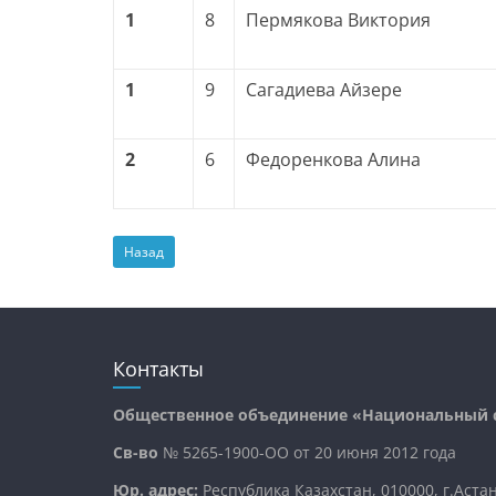
1
8
Пермякова Виктория
1
9
Сагадиева Айзере
2
6
Федоренкова Алина
Назад
Контакты
Общественное объединение «Национальный с
Св-во
№ 5265-1900-ОО от 20 июня 2012 года
Юр. адрес:
Республика Казахстан, 010000, г.Аста