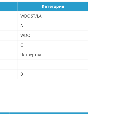
Категория
WDC ST/LA
A
WDO
C
Четвертая
B