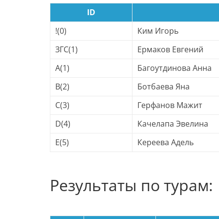
ID
!(0)
Ким Игорь
ЗГС(1)
Ермаков Евгений
A(1)
Багоутдинова Анна
B(2)
Ботбаева Яна
C(3)
Герфанов Мажит
D(4)
Качелапа Эвелина
E(5)
Кереева Адель
Результаты по турам: