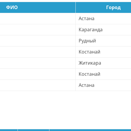
ФИО
Город
Астана
Караганда
Рудный
Костанай
Житикара
Костанай
Астана