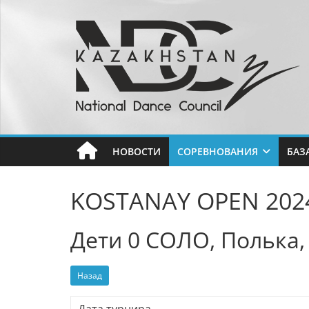
Перейти
к
содержимому
Национальный
Совет
Танца
НОВОСТИ
СОРЕВНОВАНИЯ
БАЗ
РК
KOSTANAY OPEN 202
Бальные
Дети 0 СОЛО, Полька,
танцы
в
Казахстане
Назад