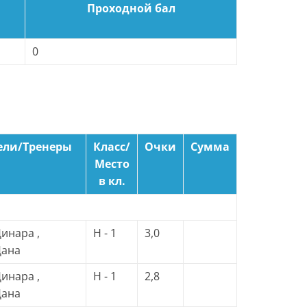
Проходной бал
0
ели/Тренеры
Класс/
Очки
Сумма
Место
в кл.
инара ,
H - 1
3,0
Дана
инара ,
H - 1
2,8
Дана