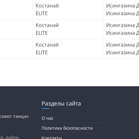
Костанай
Исингазина Д
ELITE
Исингазина 
Костанай
Исингазина Д
ELITE
Исингазина 
Костанай
Исингазина Д
ELITE
Исингазина 
Разделы сайта
овет танца»
О нас
Политика безопасности
на, район
Контакты