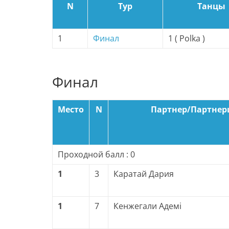
N
Тур
Танцы
1
Финал
1 ( Polka )
Финал
Место
N
Партнер/Партне
Проходной балл : 0
1
3
Каратай Дария
1
7
Кенжегали Адемі