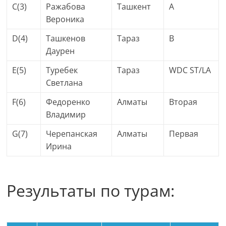
C(3)
Ражабова
Ташкент
A
Вероника
D(4)
Ташкенов
Тараз
B
Даурен
E(5)
Туребек
Тараз
WDC ST/LA
Светлана
F(6)
Федоренко
Алматы
Вторая
Владимир
G(7)
Черепанская
Алматы
Первая
Ирина
Результаты по турам: