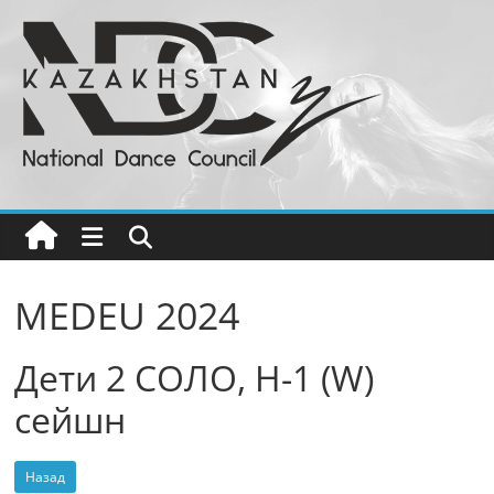
Перейти
к
содержимому
Национальный
Совет
Танца
РК
MEDEU 2024
Бальные
Дети 2 СОЛО, H-1 (W)
танцы
в
сейшн
Казахстане
Назад