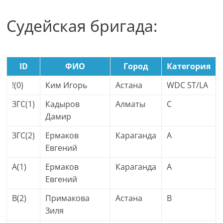
Судейская бригада:
ID
ФИО
Город
Категория
!(0)
Ким Игорь
Астана
WDC ST/LA
ЗГС(1)
Кадыров
Алматы
C
Дамир
ЗГС(2)
Ермаков
Караганда
A
Евгений
A(1)
Ермаков
Караганда
A
Евгений
B(2)
Примакова
Астана
B
Зиля