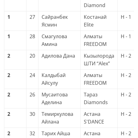
Diamond
1
27
Сайранбек
Костанай
H - 1
Ясмин
Elite
1
28
Смагулова
Алматы
H - 1
Амина
FREEDOM
2
20
Адилова Дана
Кызылорода
H - 2
ШТИ “Alex”
2
24
Калдыбай
Алматы
H - 2
Айсулу
FREEDOM
2
26
Мусаитова
Тараз
H - 2
Аделина
Diamonds
2
30
Темиркулова
Астана
H - 2
Айлана
S'DANCE
2
32
Тарих Айша
Астана
H - 2