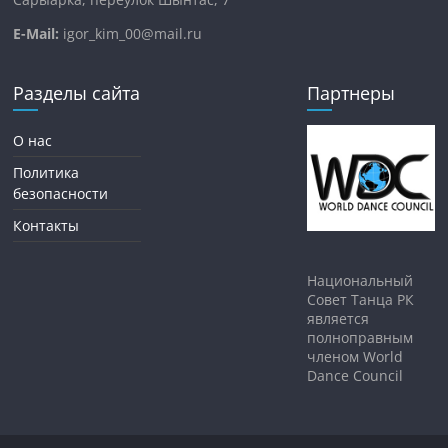
E-Mail:
igor_kim_00@mail.ru
Разделы сайта
Партнеры
О нас
Политика
безопасности
Контакты
Национальный
Совет Танца РК
является
полноправным
членом World
Dance Council