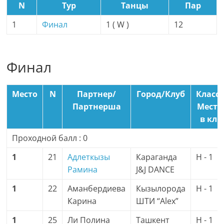
N
Тур
Танцы
Пар
1
Финал
1 ( W )
12
Финал
Место
N
Партнер/
Город/Клуб
Класс/
Партнерша
Место
в кл.
Проходной балл : 0
1
21
Адлеткызы
Караганда
H - 1
Рамина
J&J DANCE
1
22
Аманбердиева
Кызылорода
H - 1
Карина
ШТИ “Alex”
1
25
Ли Полина
Ташкент
H - 1