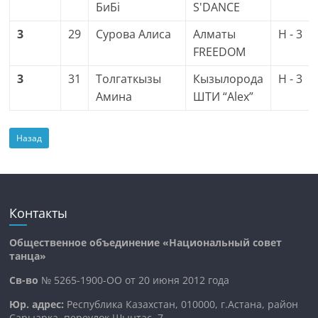
БиБi
S'DANCE
3
29
Сурова Алиса
Алматы
H - 3
FREEDOM
3
31
Толгаткызы
Кызылорода
H - 3
Амина
ШТИ “Alex”
Назад
Контакты
Общественное объединение «Национальный совет
танца»
Св-во
№ 5265-1900-ОО от 20 июня 2012 года
Юр. адрес:
Республика Казахстан, 010000, г.Астана, район
Сарыарка, переулок Шынтас, 7