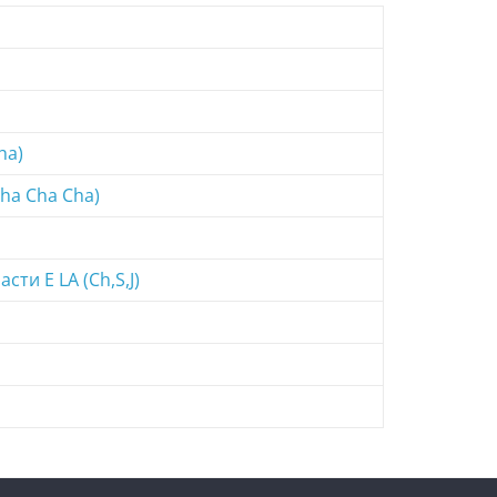
ha)
ha Cha Cha)
и E LA (Ch,S,J)