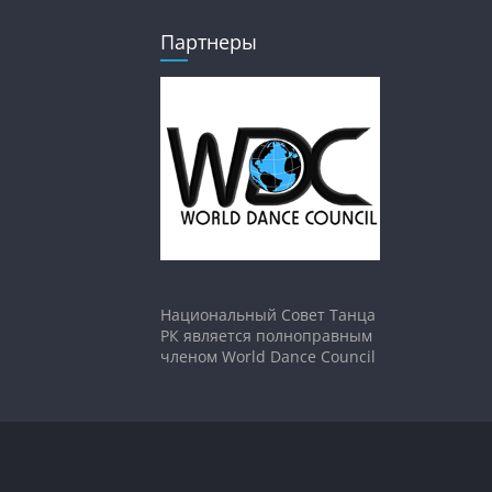
Партнеры
Национальный Совет Танца
РК является полноправным
членом World Dance Council