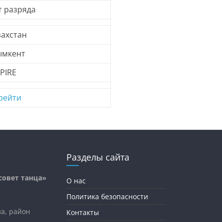
т разряда
захстан
мкент
PIRE
рейти
Разделы сайта
овет танца»
О нас
Политика безопасности
на, район
Контакты