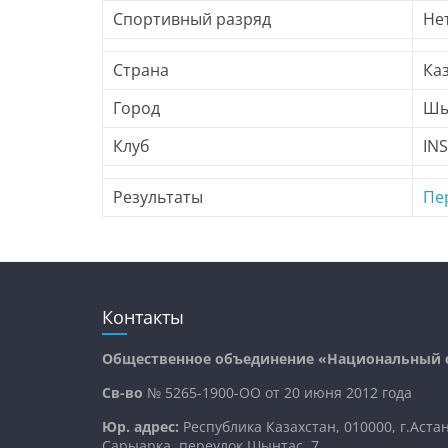
Спортивный разряд
Не
Страна
Ка
Город
Шы
Клуб
INS
Результаты
Пе
Контакты
Общественное объединение «Национальный с
Св-во
№ 5265-1900-ОО от 20 июня 2012 года
Юр. адрес:
Республика Казахстан, 010000, г.Аста
Сарыарка, переулок Шынтас, 7