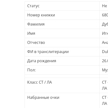
Статус
Не
Номер книжки
68
Фамилия
Ду
Имя
Иг
Отчество
Ан
ФИ в транслитерации
Dub
Дата рождения
26.
Пол:
Му
Класс СТ / ЛА
СТ 
ЛА 
Набранные очки
СТ 
ЛА 