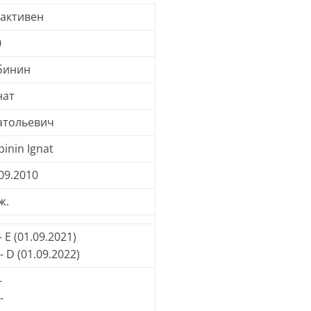
 активен
0
бинин
нат
атольевич
inin Ignat
09.2010
ж.
- E (01.09.2021)
- D (01.09.2022)
-
-