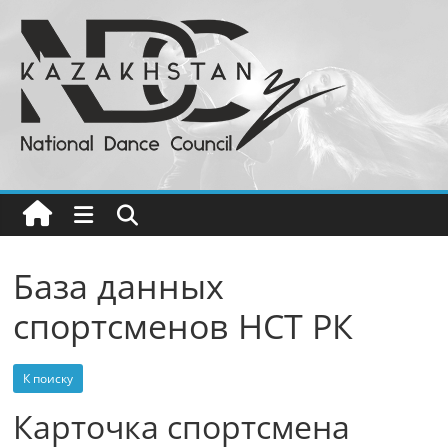
Перейти
к
содержимому
Национальный
Совет
Танца
РК
База данных
спортсменов НСТ РК
Бальные
танцы
в
К поиску
Казахстане
Карточка спортсмена