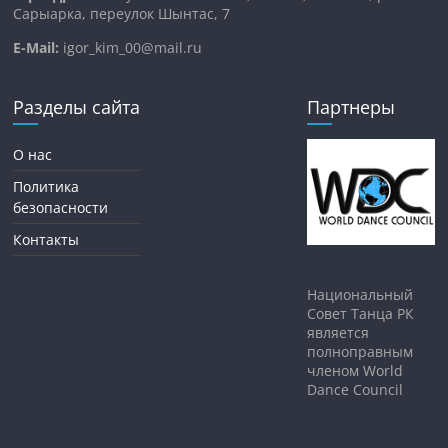
Сарыарка, переулок Шынтас, 7
E-Mail:
igor_kim_00@mail.ru
Разделы сайта
Партнеры
О нас
Политика
безопасности
Контакты
Национальный
Совет Танца РК
является
полноправным
членом World
Dance Council